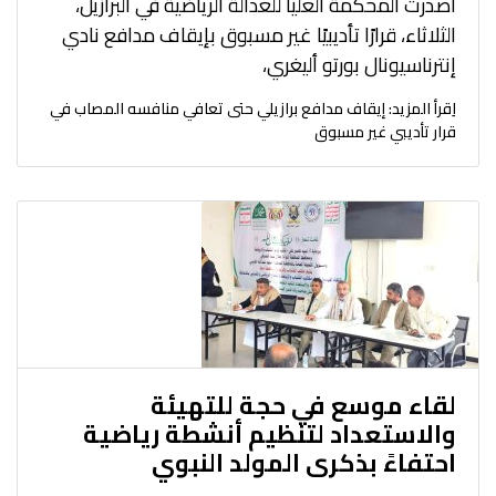
أصدرت المحكمة العليا للعدالة الرياضية في البرازيل،
الثلاثاء، قرارًا تأديبيًا غير مسبوق بإيقاف مدافع نادي
إنترناسيونال بورتو أليغري،
اِقرأ المزيد: إيقاف مدافع برازيلي حتى تعافي منافسه المصاب في
قرار تأديبي غير مسبوق
لقاء موسع في حجة للتهيئة
والاستعداد لتنظيم أنشطة رياضية
احتفاءً بذكرى المولد النبوي