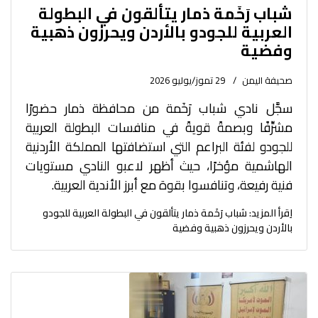
شباب رَخَمة ذمار يتألقون في البطولة
العربية للجودو بالأردن ويحرزون ذهبية
وفضية
صحيفة اليمن
29 تموز/يوليو 2026
سجَّل نادي شباب رَخَمة من محافظة ذمار حضورًا
مشرِّفًا وبصمةً قويةً في منافسات البطولة العربية
للجودو لفئة البراعم التي استضافتها المملكة الأردنية
الهاشمية مؤخرًا، حيث أظهر لاعبو النادي مستويات
فنية رفيعة، وتنافسوا بقوة مع أبرز الأندية العربية.
اِقرأ المزيد: شباب رَخَمة ذمار يتألقون في البطولة العربية للجودو
بالأردن ويحرزون ذهبية وفضية