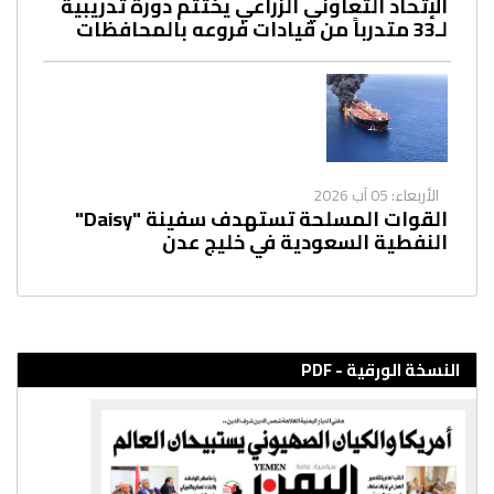
الإتحاد التعاوني الزراعي يختتم دورة تدريبية
لـ33 متدرباً من قيادات فروعه بالمحافظات
الأربعاء: 05 آب 2026
القوات المسلحة تستهدف سفينة "Daisy"
النفطية السعودية في خليج عدن
النسخة الورقية - PDF