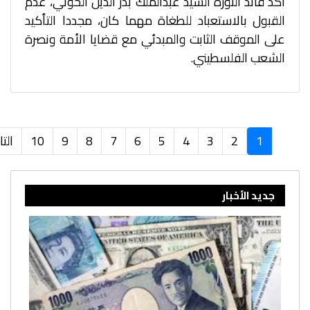
أكد قائد الثورة السيد عبدالملك بدر الدين الحوثي، عدم
القبول بالاستعباد للطغاة مهما كان، مجددا التأكيد
على الموقف الثابت والمبدئي مع قضايا الأمة ونصرة
الشعب الفلسطيني.
1
2
3
4
5
6
7
8
9
10
التا
جديد الأخبار