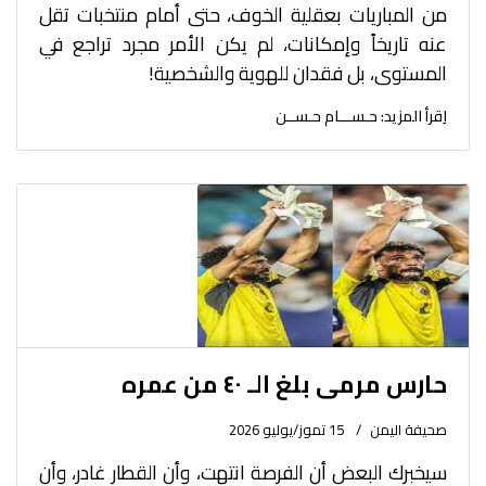
من المباريات بعقلية الخوف، حتى أمام منتخبات تقل
عنه تاريخاً وإمكانات، لم يكن الأمر مجرد تراجع في
المستوى، بل فقدان للهوية والشخصية!
اِقرأ المزيد: حـســـام حـســن
حارس مرمى بلغ الـ ٤٠ من عمره
صحيفة اليمن
15 تموز/يوليو 2026
سيخبرك البعض أن الفرصة انتهت، وأن القطار غادر، وأن