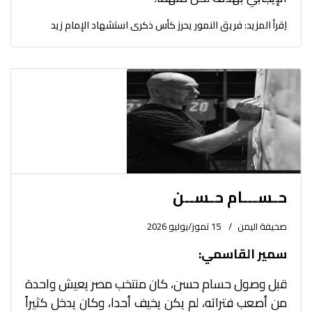
اِقرأ المزيد: فريق النمور يحرز كأس ذكرى استشهاد الإمام زيد
حـســـام حـســن
صحيفة اليمن
15 تموز/يوليو 2026
سمير القاسمي:
قبل وصول حسام حسن، كان منتخب مصر يعيش واحدة
من أصعب فتراته، لم يكن يخيف أحدا، وكان يدخل كثيراً