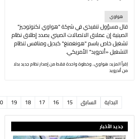
هواوي
قال مسؤول تنفيذي في شركة "هواوي تكنولوجيز"
الصينية إن عملاق الاتصالات الصيني بصدد إطلاق نظام
تشغيل خاص باسم "هونغمنغ" كبديل ومنافس لنظام
التشغيل «أندرويد" الأمريكي.
اِقرأ المزيد: هواوي.. وخطوة واحدة فقط من إصدار نظام جديد بدلا
من أندرويد
البداية
السابق
15
16
17
18
19
0
جديد الأخبار