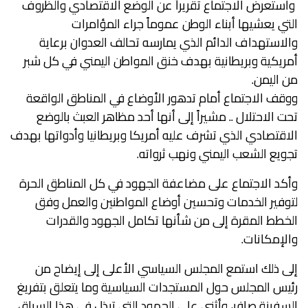
واستعرض الاجتماع تقريراً عن الوضع الاقتصادي والظروف
التي يعشيها أبناء الوطن عموماً جراء المؤامرات
والاستهداف الدائم الذي يمارسه تحالف العدوان برعاية
أمريكية وبريطانية بهدف خنق المواطن اليمني في كل شبر
من اليمن.
ووقف الاجتماع أمام تدهور الأوضاع في المناطق الواقعة
تحت الاحتلال .. مشيراً إلى أنها أحد مظاهر العبث بالوضع
الاقتصادي الذي تشرف عليه أمريكا وبريطانيا وأدواتها بهدف
تجويع الشعب اليمني ونهب ثرواته.
وأكد الاجتماع على مضاعفة الجهود في كل المناطق الحرة
لتوفير الخدمات وتحسين أوضاع المواطنين والعمل وفق
الخطط المقرة إلى من شأنها تكامل الجهود والقدرات
والإمكانات.
إلى ذلك استمع المجلس السياسي الأعلى إلى إيضاح من
رئيس المجلس حول المستجدات السياسية وما يتعلق بتفريغ
السفينة صافر، وأثنى على الجهود التي تبذل في هذا السياق.