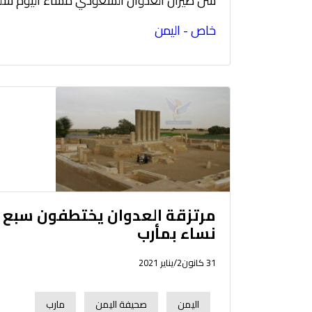
شن طيران العدوان السعودي مساء اليوم سلس
خاص - اليمن
مرتزقة العدوان يختطفون سبع
نساء بمأرب
31 كانون2/يناير 2021
اليمن
صحيفة اليمن
مارب