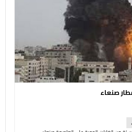
طار صنعاء