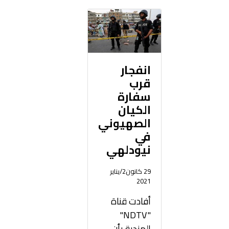
انفجار
قرب
سفارة
الكيان
الصهيوني
في
نيودلهي
29 كانون2/يناير
2021
أفادت قناة
"NDTV"
الهندية بأن