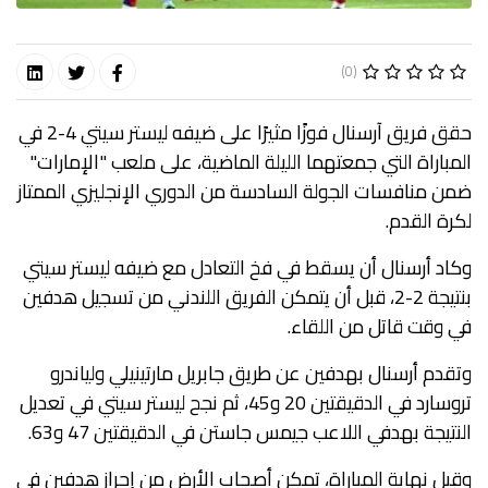
(0)
حقق فريق آرسنال فوزًا مثيرًا على ضيفه ليستر سيتي 4-2 في
المباراة التي جمعتهما الليلة الماضية، على ملعب "الإمارات"
ضمن منافسات الجولة السادسة من الدوري الإنجليزي الممتاز
لكرة القدم.
وكاد أرسنال أن يسقط في فخ التعادل مع ضيفه ليستر سيتي
بنتيجة 2-2، قبل أن يتمكن الفريق اللندني من تسجيل هدفين
في وقت قاتل من اللقاء.
وتقدم أرسنال بهدفين عن طريق جابريل مارتينيلي ولياندرو
تروسارد في الدقيقتين 20 و45، ثم نجح ليستر سيتي في تعديل
النتيجة بهدفي اللاعب جيمس جاستن في الدقيقتين 47 و63.
وقبل نهاية المباراة، تمكن أصحاب الأرض من إحراز هدفين في