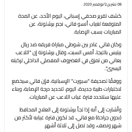
08 تشرين2/نوفمبر 2020
كشف تقرير صحفي إسباني، اليوم الأحد، عن المدة
المتوقعة لغياب أنسو فاتي، نجم برشلونة، عن
المباريات بسبب الإصابة.
وكان فاتي غادر بين شوطي مباراة فريقه ضد ريال
بيتيس بالليجا، أمس السبت، وقال برشلونة إن "اللاعب
يعاني من تمزق في الغضروف المفصلي الداخلي لركبته
اليسرى".
ووفقًا لصحيفة "سبورت" الإسبانية، فإن فاتي سيخضع
لاختبارات طبية جديدة، اليوم، لتحديد درجة الإصابة، وبناء
عليها ستتحدد فترة غياب اللاعب عن المباريات.
وأشارت إلى أنه إذا لجأ برشلونة إلى العلاج المحافظ
(بدون جراحة) مع فاتي، قد تكون فترة غيابه لأكثر من
شهر ونصف، وقد تصل إلى ثلاثة أشهر.