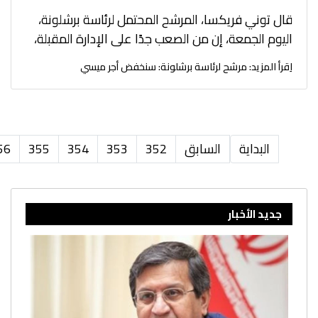
قال توني فريكسا، المرشح المحتمل لرئاسة برشلونة،
اليوم الجمعة، إن من الصعب جدًا على الإدارة المقبلة،
اِقرأ المزيد: مرشح لرئاسة برشلونة: سنخفض أجر ميسي
البداية
السابق
352
353
354
355
56
جديد الأخبار