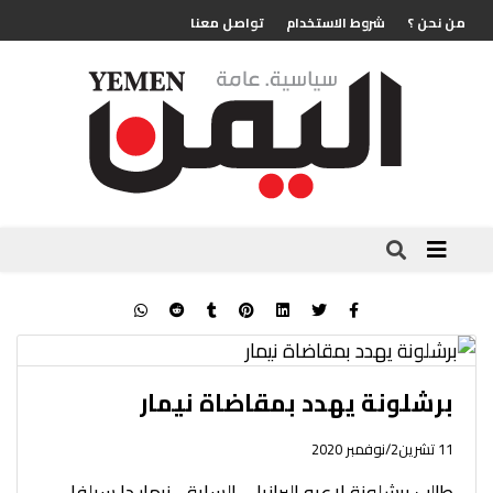
من نحن ؟
شروط الاستخدام
تواصل معنا
برشلونة يهدد بمقاضاة نيمار
11 تشرين2/نوفمبر 2020
طالب برشلونة لاعبه البرازيلي السابق، نيمار دا سيلفا،