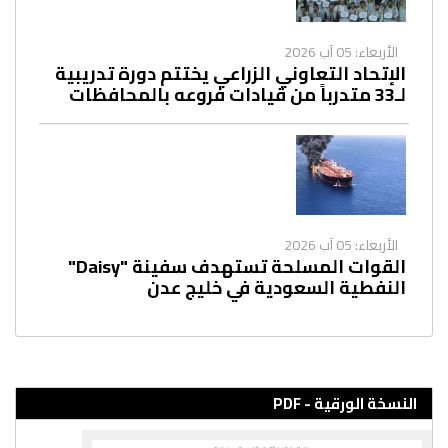
الأربعاء: 05 آب 2026
الإتحاد التعاوني الزراعي يختتم دورة تدريبية
لـ33 متدرباً من قيادات فروعه بالمحافظات
الأربعاء: 05 آب 2026
القوات المسلحة تستهدف سفينة "Daisy"
النفطية السعودية في خليج عدن
النسخة الورقية - PDF