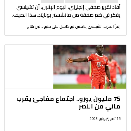
أفاد تقرير صحفي إنجليزي، اليوم الإثنين، أن تشيلسي
يفكر في ضم صفقة من مانشستر يونايتد، هذا الصيف.
اِقرأ المزيد: تشيلسي ينافس نيوكاسل على منبوذ تين هاج
75 مليون يورو.. اجتماع مفاجئ يقرب
ماني من النصر
15 تموز/يوليو 2023