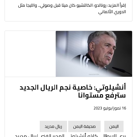
اِقرأ المزيد: رونالدو: الكالتشيو كان ميتا قبل وصولي.. والليجا مثل
الدوري الألماني
أنشيلوتي: خاصية نجم الريال الجديد
سترفع مستوانا
16 تموز/يوليو 2023
اليمن
صحيفة اليمن
ريال مدريد
يرى الإيطالي كارلو أنشيلوتي المدير الفني لريال مدريد،