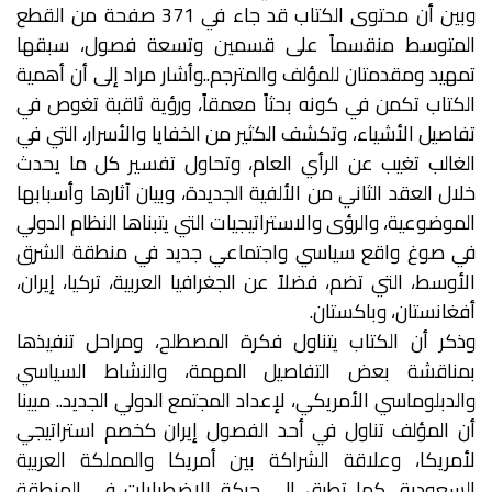
وبين أن محتوى الكتاب قد جاء في 371 صفحة من القطع
المتوسط منقسماً على قسمين وتسعة فصول، سبقها
تمهيد ومقدمتان للمؤلف والمترجم..وأشار مراد إلى أن أهمية
الكتاب تكمن في كونه بحثاً معمقاً، ورؤية ثاقبة تغوص في
تفاصيل الأشياء، وتكشف الكثير من الخفايا والأسرار، التي في
الغالب تغيب عن الرأي العام، وتحاول تفسير كل ما يحدث
خلال العقد الثاني من الألفية الجديدة، وبيان آثارها وأسبابها
الموضوعية، والرؤى والاستراتيجيات التي يتبناها النظام الدولي
في صوغ واقع سياسي واجتماعي جديد في منطقة الشرق
الأوسط، التي تضم، فضلاً عن الجغرافيا العربية، تركيا، إيران،
أفغانستان، وباكستان.
وذكر أن الكتاب يتناول فكرة المصطلح، ومراحل تنفيذها
بمناقشة بعض التفاصيل المهمة، والنشاط السياسي
والدبلوماسي الأمريكي، لإعداد المجتمع الدولي الجديد.. مبينا
أن المؤلف تناول في أحد الفصول إيران كخصم استراتيجي
لأمريكا، وعلاقة الشراكة بين أمريكا والمملكة العربية
السعودية، كما تطرق إلى حركة الاضطرابات في المنطقة