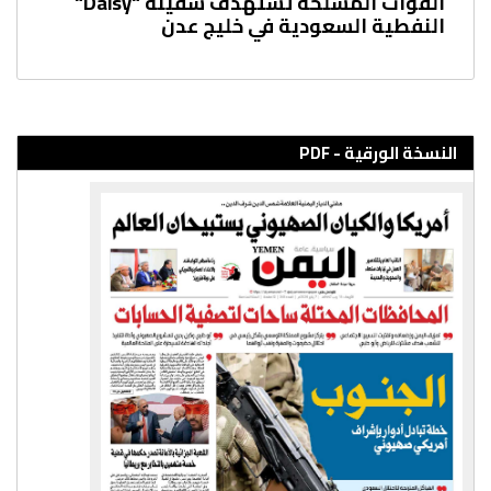
القوات المسلحة تستهدف سفينة "Daisy"
النفطية السعودية في خليج عدن
النسخة الورقية - PDF