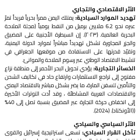
الأثر الاقتصادي والتجاري
تهديد الموارد السيادية:
يمتلك اليمن ممراً بحرياً فريداً تمرّ
عبره نحو 6.2 ملايين برميل من النفط يومياً (مجلة الملاحة
البحرية العالمية. (٢٠٢٣). إن السيطرة الأجنبية على المضيق
والجزر المجاورة تشكل تهديداً مباشراً لموارد الدولة اليمنية،
وتقيّد قدرتها على الاستفادة من موقعها الجغرافي في
تنشيط الاقتصاد الوطني عبر رسوم الملاحة والموانئ.
الخسائر التجارية:
يؤدي تحويل البحر الأحمر إلى منطقة نزاع
مفتوح إلى تراجع الاستثمارات وارتفاع حاد في تكاليف الشحن
والتأمين للسفن المارة، ما يضر بشكل مباشر بالاقتصاد اليمني
والاقتصادات العربية المشاطئة ، وقد أدت التوترات الأخيرة
إلى انخفاض حركة التجارة عبر المضيق بنسبة تصل إلى 40%
((الأونكتاد). (2024).
الأثر السياسي والسيادي
تآكل القرار السيادي:
تسعى استراتيجية إسرائيل والقوى