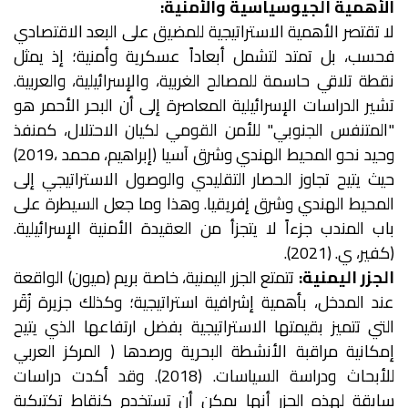
الأهمية الجيوسياسية والأمنية:
لا تقتصر الأهمية الاستراتيجية للمضيق على البعد الاقتصادي
فحسب، بل تمتد لتشمل أبعاداً عسكرية وأمنية؛ إذ يمثل
نقطة تلاقي حاسمة للمصالح الغربية، والإسرائيلية، والعربية.
تشير الدراسات الإسرائيلية المعاصرة إلى أن البحر الأحمر هو
"المتنفس الجنوبي" للأمن القومي لكيان الاحتلال، كمنفذ
وحيد نحو المحيط الهندي وشرق آسيا (إبراهيم، محمد ،2019)
حيث يتيح تجاوز الحصار التقليدي والوصول الاستراتيجي إلى
المحيط الهندي وشرق إفريقيا. وهذا وما جعل السيطرة على
باب المندب جزءاً لا يتجزأ من العقيدة الأمنية الإسرائيلية.
(كفير، ي. (2021).
الجزر اليمنية:
تتمتع الجزر اليمنية، خاصة بريم (ميون) الواقعة
عند المدخل، بأهمية إشرافية استراتيجية؛ وكذلك جزيرة زُقَر
التي تتميز بقيمتها الاستراتيجية بفضل ارتفاعها الذي يتيح
إمكانية مراقبة الأنشطة البحرية ورصدها ( المركز العربي
للأبحاث ودراسة السياسات. (2018). وقد أكدت دراسات
سابقة لهذه الجزر أنها يمكن أن تستخدم كنقاط تكتيكية