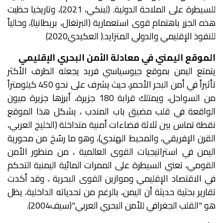
للسيطرة على الملاحة الدولية. (لبنكي، 2021)، وتاريخيا حظيت
هذه الجزر باهتمام قوى استعمارية (البرتغال، بريطانيا)، وحالياً
للنفوذ الإقليمي والدولي المتزايد.( العكيدي2020)
الموقع اليمني في معادلة الأمن البحري الإقليمي
يتمتع اليمن بموقع جيوسياسي فريد يجعله الطرف الأكثر
تأثيراً في أمن البحر الأحمر، حيث يشرف على نحو 450 كيلومتراً
من السواحل، ويمتلك قرابة 180 جزيرة، أبرزها جزيرة ميون
الواقعة في قلب مضيق باب المندب ، يشكل هذا الموقع
نقطة تماس بين ثلاثة فضاءات أمنية متداخلة (الخليج العربي،
القرن الإفريقي، والمحيط الهندي)، وهو ما رسّخ من محورية
اليمن في استراتيجيات القوى العالمية ، من منظور الأمن
القومي، تعني السيطرة على الممرات المائية اليمنية التحكم
في الاقتصاد الإقليمي وموازين القوى البحرية ، وقد أكدت
تقارير بحثية حديثة أن اليمن، بالرغم من تحدياته الداخلية، يظل
هو "القلب الجغرافي للأمن البحري العربي"(سيف2004).