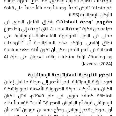
للتهديدات العابرة للقارات والمدى، مما خلق "جبهة جنوبية
غير متصلة" تفرض تحدياً لوجستياً وعملياتياً جديداً على قيادة
الأركان الإسرائيلية (IISS).
مفهوم "وحدة الساحات":
ينطلق الفاعل اليمني في
صراعه من فكرة "وحدة الساحات"، التي تهدف إلى ربط صراع
محلي في اليمن بالمواجهة الفلسطينية–الإسرائيلية على
نطاق إقليمي. وتؤكد هذه الاستراتيجية أن "التهديدات
الميدانية في البحر الأحمر يمكن أن تكون أداة ضغط سياسية
ودبلوماسية"، ترتبط بمتطلبات وقف العدوان على غزة Al
Jazeera. (2024))
الجذور التاريخية للاستراتيجية الإسرائيلية
تعود الرؤية الإسرائيلية للبحر الأحمر إلى مرحلة ما قبل إعلان
الكيان، حيث أدركت الحركة الصهيونية الأهمية الجيوبوليتيكية
للمنطقة كمنفذ حيوي. في عام 1949م، احتل الكيان
الإسرائيلي قرية أم الرشراش المصرية،" أيلات" مُؤسساً بذلك
أول موطئ قدم إسرائيلي. وصرَّح ديفيد بن غوريون آنذاك بأن