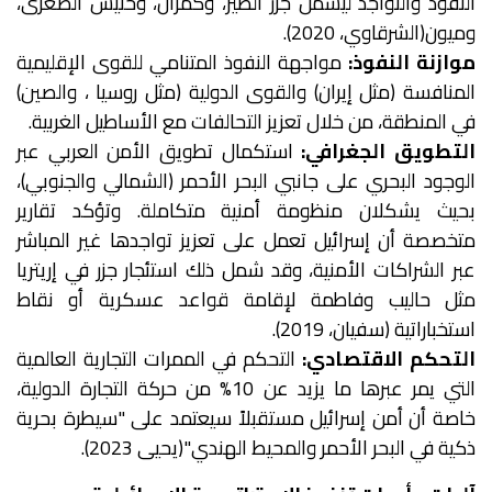
النفوذ والتواجد ليشمل جزر الطير، وكمران، وحنيش الصغرى،
وميون(الشرقاوي، 2020).
موازنة النفوذ:
مواجهة النفوذ المتنامي للقوى الإقليمية
المنافسة (مثل إيران) والقوى الدولية (مثل روسيا ، والصين)
في المنطقة، من خلال تعزيز التحالفات مع الأساطيل الغربية.
التطويق الجغرافي:
استكمال تطويق الأمن العربي عبر
الوجود البحري على جانبي البحر الأحمر (الشمالي والجنوبي)،
بحيث يشكلان منظومة أمنية متكاملة. وتؤكد تقارير
متخصصة أن إسرائيل تعمل على تعزيز تواجدها غير المباشر
عبر الشراكات الأمنية، وقد شمل ذلك استئجار جزر في إريتريا
مثل حاليب وفاطمة لإقامة قواعد عسكرية أو نقاط
استخباراتية (سفيان، 2019).
التحكم الاقتصادي:
التحكم في الممرات التجارية العالمية
التي يمر عبرها ما يزيد عن 10% من حركة التجارة الدولية،
خاصة أن أمن إسرائيل مستقبلاً سيعتمد على "سيطرة بحرية
ذكية في البحر الأحمر والمحيط الهندي"(يحيى 2023).