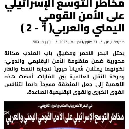
مخاطر التوسع الإسرائيلي
على الأمن القومي
اليمني والعربي( 1 - 2 )
صحيفة اليمن
31 كانون1/ديسمبر 2025
الزيارات: 563
يحتل البحر الأحمر ومضيق باب المندب مكانة
محورية ضمن منظومة الأمن الإقليمي والدولي؛
لكونهما يمثلان شرياناً حيوياً لتجارة النفط والغاز
وحركة النقل العالمية بين القارات. أفضت هذه
الأهمية إلى جعل المنطقة مسرحاً دائماً لتنافس
القوى الكبرى والقوى الإقليمية الصاعدة،