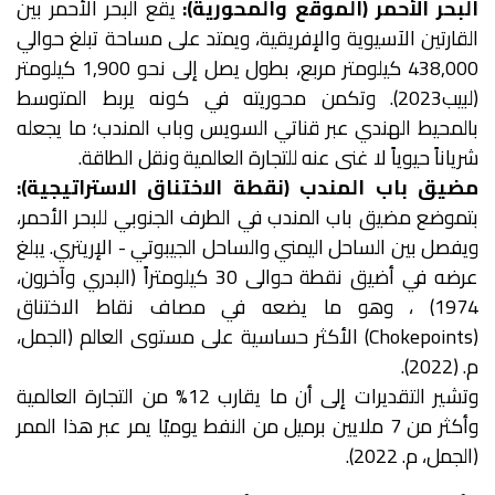
البحر الأحمر (الموقع والمحورية):
يقع البحر الأحمر بين
القارتين الآسيوية والإفريقية، ويمتد على مساحة تبلغ حوالي
438,000 كيلومتر مربع، بطول يصل إلى نحو 1,900 كيلومتر
(لبيب2023). وتكمن محوريته في كونه يربط المتوسط
بالمحيط الهندي عبر قناتي السويس وباب المندب؛ ما يجعله
شرياناً حيوياً لا غنى عنه للتجارة العالمية ونقل الطاقة.
مضيق باب المندب (نقطة الاختناق الاستراتيجية):
بتموضع مضيق باب المندب في الطرف الجنوبي للبحر الأحمر،
ويفصل بين الساحل اليمني والساحل الجيبوتي - الإريتري. يبلغ
عرضه في أضيق نقطة حوالى 30 كيلومتراً (البدري وآخرون،
1974) ، وهو ما يضعه في مصاف نقاط الاختناق
(Chokepoints) الأكثر حساسية على مستوى العالم (الجمل،
م. (2022).
وتشير التقديرات إلى أن ما يقارب 12% من التجارة العالمية
وأكثر من 7 ملايين برميل من النفط يوميًا يمر عبر هذا الممر
(الجمل، م. 2022).