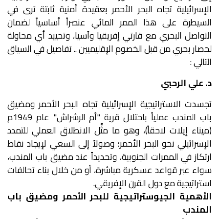
الإسرائيلية تجاه البحر الأحمر بعقيدة أمنية ثابتة ترى في
السيطرة على هذا الممر المائي عنصراً أساسياً لضمان
التواصل البحري مع قارتي إفريقيا وآسيا، وتحييد أي محاولة
لحصار بحري من قبل الخصوم الإقليميين .. تفاصيل في السياق
التالي :
د. علي الرحبي
تجسدت الاستراتيجية الإسرائيلية تجاه البحر الأحمر ومضيق
باب المندب عملياً باحتلال قرية "أم الرشراش" عام 1949م
(ميناء إيلات لاحقاً)، وهو ما مثَّل الانطلاق العملي للتمدد
الإسرائيلي نحو البحر الأحمر؛ وصولاً إلى السعي لإيجاد نقاط
ارتكاز في الممرات الجنوبية، وتحديداً عند مضيق باب المندب،
سواء عبر قواعد عسكرية مباشرة، أو من خلال بناء تحالفات
استراتيجية مع دول القرن الإفريقي.
الأهمية الجيوستراتيجية للبحر الأحمر ومضيق باب
المندب