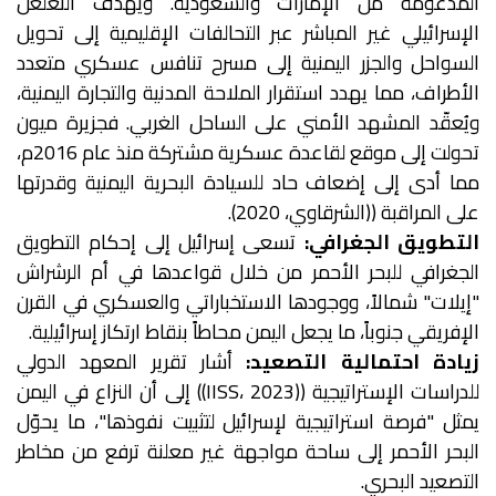
المدعومة من الإمارات والسعودية. ويهدف التغلغل
الإسرائيلي غير المباشر عبر التحالفات الإقليمية إلى تحويل
السواحل والجزر اليمنية إلى مسرح تنافس عسكري متعدد
الأطراف، مما يهدد استقرار الملاحة المدنية والتجارة اليمنية،
ويُعقّد المشهد الأمني على الساحل الغربي. فجزيرة ميون
تحولت إلى موقع لقاعدة عسكرية مشتركة منذ عام 2016م،
مما أدى إلى إضعاف حاد للسيادة البحرية اليمنية وقدرتها
على المراقبة ((الشرقاوي، 2020).
التطويق الجغرافي:
تسعى إسرائيل إلى إحكام التطويق
الجغرافي للبحر الأحمر من خلال قواعدها في أم الرشراش
"إيلات" شمالاً، ووجودها الاستخباراتي والعسكري في القرن
الإفريقي جنوباً، ما يجعل اليمن محاطاً بنقاط ارتكاز إسرائيلية.
زيادة احتمالية التصعيد:
أشار تقرير المعهد الدولي
للدراسات الإستراتيجية ((IISS، 2023)) إلى أن النزاع في اليمن
يمثل "فرصة استراتيجية لإسرائيل لتثبيت نفوذها"، ما يحوّل
البحر الأحمر إلى ساحة مواجهة غير معلنة ترفع من مخاطر
التصعيد البحري.