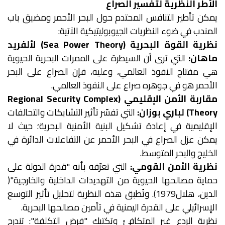
الأطر النظرية لتفسير الصراع
يمكن تأطير التنافس المحتدم حول البحر الأحمر ومضيق باب
المندب في ضوء النظريات الجيوبوليتيكية الآتية:
نظرية القوة البحرية (Sea Power Theory) لألفريد
ماهان:
التي ترى أن السيطرة على الممرات البحرية الحيوية
هي مفتاح النفوذ العالمي، وعليه، فإن الصراع على البحر
الأحمر هو في جوهره صراع على النفوذ العالمي.
مقاربة الأمن الإقليمي (Regional Security Complex
Theory) لباري بوزان:
التي تفسّر تأثير التشابكات والتحالفات
الإقليمية في إعادة تشكيل البنية الأمنية البحرية؛ حيث لا
يمكن عزل الصراع في البحر الأحمر عن التفاعلات الدائرة في
الخليج والبحر المتوسط.
نظرية الأمن القومي:
التي تعرّفه بأنه "قدرة الدولة على
حماية مصالحها الحيوية من التهديدات الداخلية والخارجية"(
الدين، هلال1979). وتُطبق هذه النظرية لتحليل تأثير التوسع
الإسرائيلي على القدرة اليمنية في تأمين مصالحها البحرية.
نظرية الردع غير المتكافئ وتكتيك "فرض التكلفة": تندرج