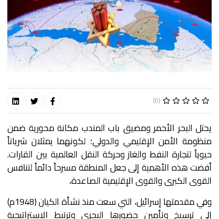
(0)
يحتل البحر الأحمر ومضيق باب المندب مكانة محورية ضمن
منظومة الأمن الإقليمي والدولي؛ لكونهما يمثلان شرياناً
حيوياً لتجارة النفط والغاز وحركة النقل العالمية بين القارات.
أفضت هذه الأهمية إلى جعل المنطقة مسرحاً دائماً لتنافس
القوى الكبرى والقوى الإقليمية الصاعدة،
وفي مقدمتها إسرائيل، التي سعت منذ نشأة الكيان (1948م)
إلى ترسيخ وتأمين حضورها البحري وترتبط الاستراتيجية