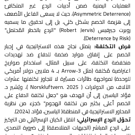
العمليات اليمنية ضمن أدبيات الردع غير المتكافئ
(Asymmetric Deterrence)، حيث لا يسعى الفاعل الأضعف
إلى هزيمة الخصم بشكل كلي، بل إلى تحقيق ما يسميه
روبرت جيرفيس (Robert Jervis) "الردع بالخطر المُحتمل"
(Deterrence by Risk).
فرض التكلفة:
يتمثل نجاح هذه الاستراتيجية في إجبار
الخصم على إنفاق موارد ضخمة للدفاع ضد تهديدات
منخفضة التكلفة، على سبيل المثال، استخدام صواريخ
اعتراضية مُكلفة (مثل Arrow-3 بـ 4 ملايين دولار أمريكي
للوحدة) لمواجهة طائرات مسيّرة لا تتجاوز تكلفتها عشرات
الآلاف من الدولارات ( Norskluftvern. 2025 )، ويُشير د.
فؤاد الياسين إلى أن الهدف هو "جعل تكلفة الدفاع على
الخصم أعلى بكثير من تكلفة الهجوم" كجزء من نظرية
المحاور الاستراتيجية في المنطقة( الياسين، فؤاد. (2024).
تحوّل الردع الإسرائيلي:
انتقل الكيان الإسرائيلي من التركيز
على الردع المباشر (الجبهات المتلاصقة) إلى ضرورة التصدي