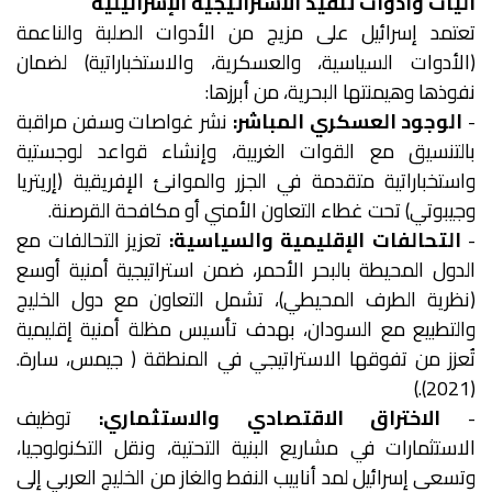
آليات وأدوات تنفيذ الاستراتيجية الإسرائيلية
تعتمد إسرائيل على مزيج من الأدوات الصلبة والناعمة
(الأدوات السياسية، والعسكرية، والاستخباراتية) لضمان
نفوذها وهيمنتها البحرية، من أبرزها:
-
الوجود العسكري المباشر:
نشر غواصات وسفن مراقبة
بالتنسيق مع القوات الغربية، وإنشاء قواعد لوجستية
واستخباراتية متقدمة في الجزر والموانئ الإفريقية (إريتريا
وجيبوتي) تحت غطاء التعاون الأمني أو مكافحة القرصنة.
-
التحالفات الإقليمية والسياسية:
تعزيز التحالفات مع
الدول المحيطة بالبحر الأحمر، ضمن استراتيجية أمنية أوسع
(نظرية الطرف المحيطي)، تشمل التعاون مع دول الخليج
والتطبيع مع السودان، بهدف تأسيس مظلة أمنية إقليمية
تُعزز من تفوقها الاستراتيجي في المنطقة ( جيمس، سارة.
(2021).)
-
الاختراق الاقتصادي والاستثماري:
توظيف
الاستثمارات في مشاريع البنية التحتية، ونقل التكنولوجيا،
وتسعى إسرائيل لمد أنابيب النفط والغاز من الخليج العربي إلى