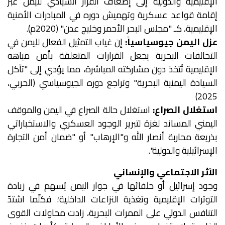
الإقليمية والدولية إلى إضعاف القرار السيادي لليمن عبر
إقامة قواعد عسكرية وتهميش دوره في المبادرات الأمنية
الإقليمية، كـ "مجلس البحر الأحمر وخليج عدن" (2020م).
عزل اليمن جيوسياسياً:
إن غياب التمثيل الفعال لليمن في
التحالفات البحرية يجعل القرارات المتعلقة بأمن مياهه
الإقليمية تُتخذ دون مشاركته المباشرة، مما يؤدي إلى "تآكل
السيادة اليمنية البحرية" وتراجع دوره الجيوسياسي (الحربي،
2025)
استغلال الصراع:
استغلال حالة الصراع في اليمن والموقف
اليمني المساند لغزة لتبرير الوجود العسكري والاستخباراتي
بذريعة محاربة أنصار الله و"الإرهاب" أو "ضمان أمن التجارة
الإسرائيلية والدولية".
الأثر الاجتماعي والإنساني
وجود إسرائيل أو حلفائها في جوار اليمن يُسهم في زيادة
التوترات الإقليمية وتغذية النزاعات الداخلية؛ فكلّما اشتدّ
التنافس الدولي على الممرات البحرية، زادت محاولات القوى