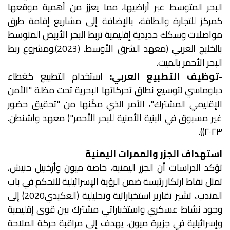
البحر المتوسط عبر أراضيها، مما يعزز من أهمية موقعها
كمركز للتجارة والطاقة، بالإضافة إلى مشاريع إقامة طرق
مواصلات وسكك حديدية إقليمية تربط البحر الأبيض المتوسط
بالخليج العربي (معهد الشرق الأوسط. (2023).ومشروع ربط
البحر الأحمر بالميت.
-
توظيف التطبيع العربي:
استخدام التطبيع كغطاء
دبلوماسي لتوسيع نطاق تحركاتها البحرية تحت مظلة "الأمن
الإقليمي المشترك"، الأمر الذي مكّنها من "تحقيق حضور
غير مسبوق في البنية الأمنية للبحر الأحمر"( معهد واشنطن.
٢٠٢٣)).
استهداف الجزر والممرات اليمنية
تؤكد الدراسات أن الجزر اليمنية، خاصة ميون وأرخبيل حنيش،
تمثل نقاط ارتكاز رئيسة ضمن الرؤية الإسرائيلية للتحكم في باب
المندب.، تشير تقارير استخباراتية وتحليلية (العكيدي2020) إلى
وجود نشاط عسكري واستخباراتي مشترك بين قوى إقليمية
وإسرائيلية في جزيرة ميون، يهدف إلى مراقبة حركة الملاحة