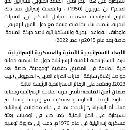
السيطرة على هذا البحر تمثل "المنفذ الجنوبي لإسرائيل نحو
العالم"( بن غوريون (1950). ، واعتمدت إسرائيل منذ ذلك
التاريخ استراتيجية متعددة المراحل للتحكم في الممرات
البحرية، شملت بناء تحالفات وثيقة مع دول القرن الإفريقي
وتوظيف القواعد البحرية والاستخباراتية لرصد حركة الملاحة،
خاصة بعد عام 2015م ( عمر 2022).
الأبعاد الاستراتيجية الأمنية والعسكرية الإسرائيلية
تتركز الاستراتيجية الأمنية الإسرائيلية حول ما تسميه حماية
حرية الملاحة في المضيق كقضية "وجودية"، خاصة بعد
حوادث إغلاق سابقة " فترات الصراع العربي- الصهيوني (لبيب
2023). وتعتمد على الركائز الاستراتيجية الرئيسة التالية:
ضمان أمن الملاحة:
تأمين حرية الملاحة الإسرائيلية وحماية
خطوط الإمداد التجارية والعسكرية مع إفريقيا وآسيا عبر
ميناء أم الرشراش" إيلات"؛ بما في ذلك محاولات إسرائيلية
للسيطرة على الجزر اليمنية، كما جاء في توصيات بعثة
عسكرية إسرائيلية في عام 1970م، دعت إلى ضرورة توسيع