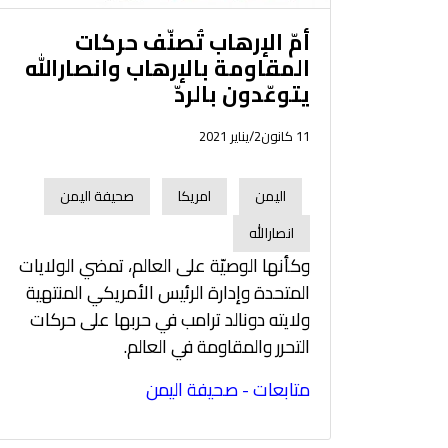
أمّ الإرهاب تُصنّف حركات
المقاومة بالإرهاب وانصارالله
يتوعّدون بالردّ
11 كانون2/يناير 2021
اليمن
امريكا
صحيفة اليمن
انصارالله
وكأنها الوصيّة على العالم، تمضي الولايات
المتحدة وإدارة الرئيس الأمريكي المنتهية
ولايته دونالد ترامب في حربها على حركات
التحرر والمقاومة في العالم.
متابعات - صحيفة اليمن