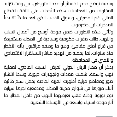
رسمية توضح حجم الخسائر أو عدد المتورطين، في وقت تتزايد
المخاوف من انعكاسات هذه الأحداث على الثقة بالقطاع
المالي غير المصرفي، وسوق الذهب الذي يُعد ملاذاً تقليدياً
للمدخرات في حضرموت.
وتأتي هذه التطورات ضمن موجة أوسع من أعمال السلب
والنهب، طالت مقرات حكومية وسيادية في المكلا، مستفيدة
من فراغ أمني مفاجئ، وهو ما وصفه مراقبون بأنه الأخطر
منذ سنوات، لما يحمله من تهديد مباشر للاستقرار الاقتصادي
والأمني في المحافظة.
يذكر أن مطار الريان الدولي تعرض، السبت الماضي، لعملية
نهب واسعة، شملت معدات وتجهيزات حيوية، وسط انتشار
صور ومقاطع مرئية أظهرت العربة الخاصة بحمل سلم طائرة
أثناء مرورها في شوارع مدينة المكلا، ومدفعية تجرها سيارة
نوع تويوتا، وذلك عقب تعرضهما للنهب من داخل المطار، ما
أثار موجة استياء واسعة في الأوساط الشعبية.