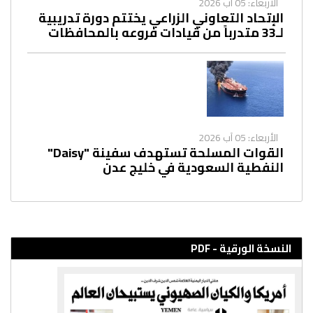
الأربعاء: 05 آب 2026
الإتحاد التعاوني الزراعي يختتم دورة تدريبية
لـ33 متدرباً من قيادات فروعه بالمحافظات
الأربعاء: 05 آب 2026
القوات المسلحة تستهدف سفينة "Daisy"
النفطية السعودية في خليج عدن
النسخة الورقية - PDF