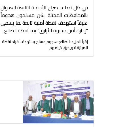
في ظل تصاعد صراع الأجنحة التابعة للعدوان
بالمحافظات المحتلة، شن مسلحون هجوماً
عنيفاً استهدف نقطة أمنية تابعة لما يسمى
"إدارة أمن مديرية الأزارق" بمحافظة الضالع.
اِقرأ المزيد: الضالع : هجوم مسلح يستهدف أفراد نقطة
للمرتزقة ويحرق خيامهم