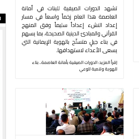
تشهد الدورات الصيفية للبنات في أمانة
العاصمة هذا العام زخماً واسعاً في مسار
ا
إعداد النشء إعداداً سليماً وفق المنهج
القرآني والمبادئ الدينية الصحيحة، بما يسهم
في بناء جيلٍ متسلّح بالهوية الإيمانية التي
يسعى الأعداء لاستهدافها.
اِقرأ المزيد: الدورات الصيفية بأمانة العاصمة.. بناء
للهوية وتنمية للوعي